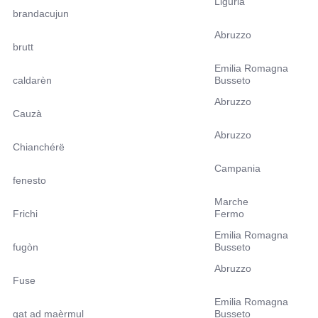
Liguria
brandacujun
Abruzzo
brutt
Emilia Romagna
caldarèn
Busseto
Abruzzo
Cauzà
Abruzzo
Chianchérë
Campania
fenesto
Marche
Frichi
Fermo
Emilia Romagna
fugòn
Busseto
Abruzzo
Fuse
Emilia Romagna
gat ad maèrmul
Busseto