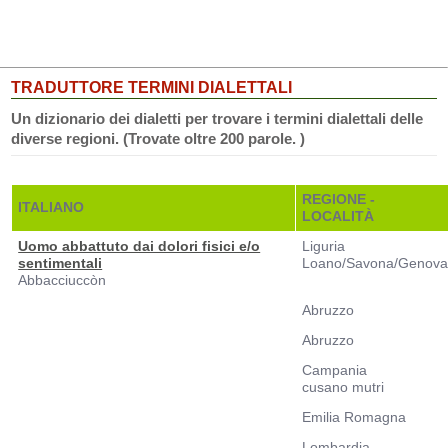
TRADUTTORE TERMINI DIALETTALI
Un dizionario dei dialetti per trovare i termini dialettali delle
diverse regioni. (Trovate oltre 200 parole. )
REGIONE -
ITALIANO
LOCALITÀ
Uomo abbattuto dai dolori fisici e/o
Liguria
sentimentali
Loano/Savona/Genov
Abbacciuccòn
Abruzzo
Abruzzo
Campania
cusano mutri
Emilia Romagna
Lombardia