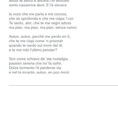
ancor te zerco e ancora i to struconi
sento nasserme dent. E l’è sincera
la voze che me parla e me conoss,
che se sprofonda e che me ciapa ‘l cor.
Te sento, alor, che te me vegni adoss
ma pian, ma pian, ma pian, senza rumor.
Autun, autun, perché me perdo en tì,
che te me ciapi come ‘n prisonér
quando te vardo sul morir del dì,
e te me robi l’ultimo pensier?
Son come schiavo de ‘sta nostalgia,
passion serena che no’ fa sofrir.
Dolze tormento l’è perderse via
e nel to incanto, autun, en poc morir.