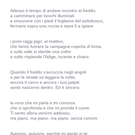
Adesso è tempo di andare incontro al freddo,
a camminare per boschi illuminati
e smuovere con i piedi il fogliame del sottobosco,
fermarsi sopra una roccia e stare lì a spiare
i primi raggi pigri, al mattino,
che fanno fumare la campagna coperta di brina,
e sulla valle si stende una coltre
e sotto risplende l’Adige, lucente e chiaro.
Quando il freddo s’accuccia negli angoli
e per le strade va leggera la notte,
ancora ti cerco e ancora i tuoi palpiti
sento nascermi dentro. Ed è sincera
la voce che mi parla e mi conosce,
che si sprofonda e che mi prende il cuore.
Ti sento allora venirmi addosso,
ma piano, ma piano, ma piano, senza rumore.
Autunno, autunno, perché mi perdo in te,