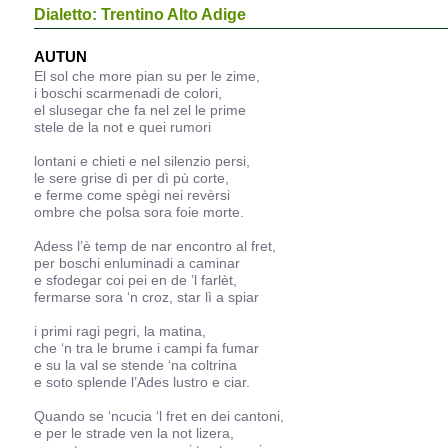
Dialetto: Trentino Alto Adige
AUTUN
El sol che more pian su per le zime,
i boschi scarmenadi de colori,
el slusegar che fa nel zel le prime
stele de la not e quei rumori
lontani e chieti e nel silenzio persi,
le sere grise dì per dì pù corte,
e ferme come spègi nei revèrsi
ombre che polsa sora foie morte.
Adess l’è temp de nar encontro al fret,
per boschi enluminadi a caminar
e sfodegar coi pei en de ’l farlèt,
fermarse sora ‘n croz, star lì a spiar
i primi ragi pegri, la matina,
che ‘n tra le brume i campi fa fumar
e su la val se stende ‘na coltrina
e soto splende l’Ades lustro e ciar.
Quando se ‘ncucia ‘l fret en dei cantoni,
e per le strade ven la not lizera,