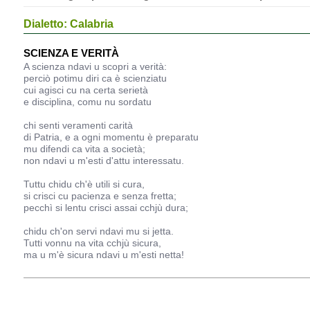
Dialetto: Calabria
SCIENZA E VERITÀ
A scienza ndavi u scopri a verità:
perciò potimu diri ca è scienziatu
cui agisci cu na certa serietà
e disciplina, comu nu sordatu
chi senti veramenti carità
di Patria, e a ogni momentu è preparatu
mu difendi ca vita a società;
non ndavi u m'esti d'attu interessatu.
Tuttu chidu ch'è utili si cura,
si crisci cu pacienza e senza fretta;
pecchì si lentu crisci assai cchjù dura;
chidu ch'on servi ndavi mu si jetta.
Tutti vonnu na vita cchjù sicura,
ma u m'è sicura ndavi u m'esti netta!