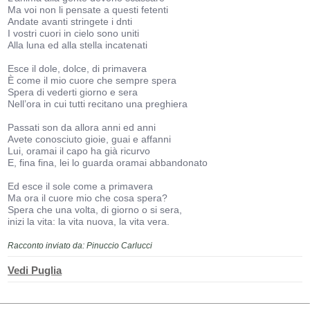
Ma voi non li pensate a questi fetenti
Andate avanti stringete i dnti
I vostri cuori in cielo sono uniti
Alla luna ed alla stella incatenati
Esce il dole, dolce, di primavera
È come il mio cuore che sempre spera
Spera di vederti giorno e sera
Nell’ora in cui tutti recitano una preghiera
Passati son da allora anni ed anni
Avete conosciuto gioie, guai e affanni
Lui, oramai il capo ha già ricurvo
E, fina fina, lei lo guarda oramai abbandonato
Ed esce il sole come a primavera
Ma ora il cuore mio che cosa spera?
Spera che una volta, di giorno o si sera,
inizi la vita: la vita nuova, la vita vera.
Racconto inviato da: Pinuccio Carlucci
Vedi Puglia