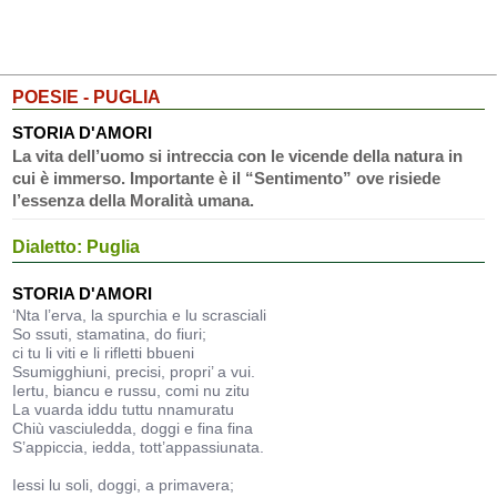
POESIE - PUGLIA
STORIA D'AMORI
La vita dell’uomo si intreccia con le vicende della natura in
cui è immerso. Importante è il “Sentimento” ove risiede
l’essenza della Moralità umana.
Dialetto: Puglia
STORIA D'AMORI
‘Nta l’erva, la spurchia e lu scrasciali
So ssuti, stamatina, do fiuri;
ci tu li viti e li rifletti bbueni
Ssumigghiuni, precisi, propri’ a vui.
Iertu, biancu e russu, comi nu zitu
La vuarda iddu tuttu nnamuratu
Chiù vasciuledda, doggi e fina fina
S’appiccia, iedda, tott’appassiunata.
Iessi lu soli, doggi, a primavera;