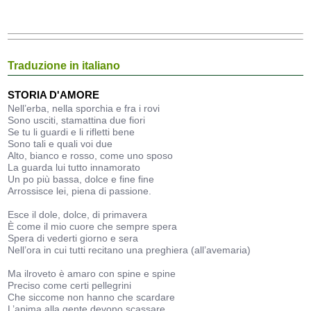
Traduzione in italiano
STORIA D'AMORE
Nell’erba, nella sporchia e fra i rovi
Sono usciti, stamattina due fiori
Se tu li guardi e li rifletti bene
Sono tali e quali voi due
Alto, bianco e rosso, come uno sposo
La guarda lui tutto innamorato
Un po più bassa, dolce e fine fine
Arrossisce lei, piena di passione.
Esce il dole, dolce, di primavera
È come il mio cuore che sempre spera
Spera di vederti giorno e sera
Nell’ora in cui tutti recitano una preghiera (all’avemaria)
Ma ilroveto è amaro con spine e spine
Preciso come certi pellegrini
Che siccome non hanno che scardare
L’anima alla gente devono scassare