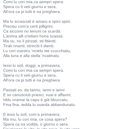
Comi lu cori mia ca sempri spera.
Spera cu ti veti giurnu e sera,
All’ora ca pi tutti è na preghiera.
Ma lu scrasciali è amaru e spini spini,
Precisu com’a certi pilligrini,
Ca siccomi no tenuni ce scardà:
L’anima alli cristiani hona scassà.
Ma vu, no li pinzati, sti fitienti;
Tirati nnanti, strinciti li dienti.
Lu cori vuestru ‘ncielu ste ccucchiatu,
Alla luna e alla stella ‘ncatinatu.
Iessi lu soli, doggi, a primavera;
Comi lu cori mia ca sempri spera.
Spera cu ti veti giurnu e sera,
All’ora ca pi tutti è na preghiera.
Passati so, da tannu, ianni e ianni
E so canusciuti priesci, vuai e affanni;
Iddu oramai la capu è già bbuccatu,
Fina fina, iedda lu vuarda abbandunatu.
E iessi lu soli, com’a primavera;
Ma mu, lu cori mia, ce cosa spera?
Spera ca na vodda, o giurnu o sera,